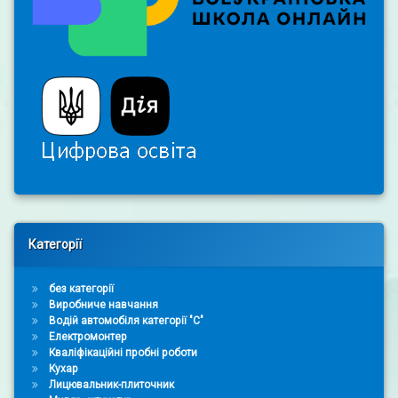
Right Sidebar
Категорії
без категорії
Виробниче навчання
Водій автомобіля категорії "С"
Електромонтер
Кваліфікаційні пробні роботи
Кухар
Лицювальник-плиточник