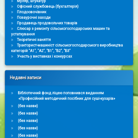
Муляр, штукатур
Офісний службовець (бухгалтерія)
Плодоовочівник
Позаурочні заходи
Продавець продовольчих товарів
Слюсар з ремонту сільськогосподарських машин та
устаткування
Теоретичні заняття
Тракторист-машиніст сільськогосподарського виробництва
категорій "А1", "А2", "Б1", "Б2", "Б3"
Участь у виставках і конкурсах
Недавні записи
Бібліотечний фонд ліцею поповнився виданням
«Професійний методичний посібник для суші-кухарів»
(без назви)
(без назви)
(без назви)
(без назви)
(без назви)