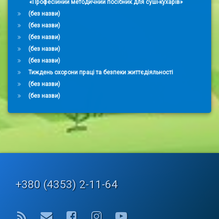
«Професійний методичний посібник для суші-кухарів»
(без назви)
(без назви)
(без назви)
(без назви)
(без назви)
Тиждень охорони праці та безпеки життєдіяльності
(без назви)
(без назви)
Tel:
+380 (4353) 2-11-64