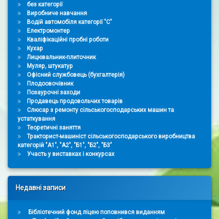
без категорії
Виробниче навчання
Водій автомобіля категорії "С"
Електромонтер
Кваліфікаційні пробні роботи
Кухар
Лицювальник-плиточник
Муляр, штукатур
Офісний службовець (бухгалтерія)
Плодоовочівник
Позаурочні заходи
Продавець продовольчих товарів
Слюсар з ремонту сільськогосподарських машин та
устаткування
Теоретичні заняття
Тракторист-машиніст сільськогосподарського виробництва
категорій "А1", "А2", "Б1", "Б2", "Б3"
Участь у виставках і конкурсах
Недавні записи
Бібліотечний фонд ліцею поповнився виданням