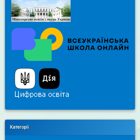
Right Sidebar
Категорії