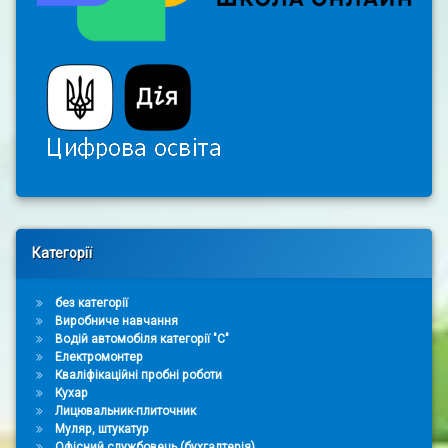
Right Sidebar
Категорії
без категорії
Виробниче навчання
Водій автомобіля категорії "С"
Електромонтер
Кваліфікаційні пробні роботи
Кухар
Лицювальник-плиточник
Муляр, штукатур
Офісний службовець (бухгалтерія)