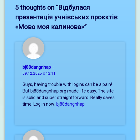
5 thoughts on “
Відбулася
презентація учнівських проєктів
«Мово моя калинова»
”
bj88dangnhap
:
09.12.2025 о 12:11
Guys, having trouble with logins can be a pain!
But bj88dangnhap.org made life easy. The site
is solid and super straightforward. Really saves
time. Log in now:
bj88dangnhap