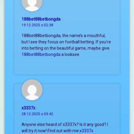
188bet88betbongda
:
19.12.2025 о 02:38
188bet88betbongda, the name’s a mouthful,
but I see they focus on football betting. If you’re
into betting on the beautiful game, maybe give
188bet88betbongda
a looksee.
x3337x
:
28.12.2025 о 03:42
Anyone else heard of x3337x? Is it any good? I
will try it now! Find out with me:
x3337x