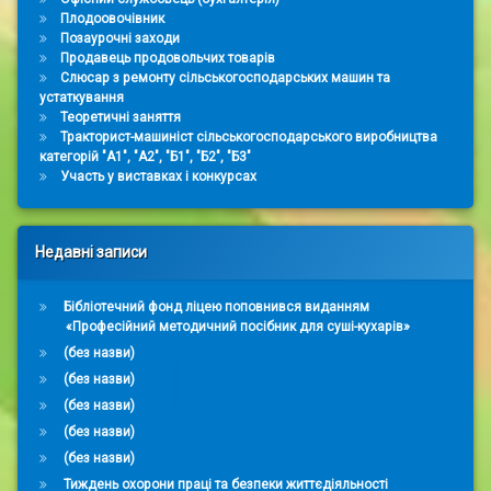
Плодоовочівник
Позаурочні заходи
Продавець продовольчих товарів
Слюсар з ремонту сільськогосподарських машин та
устаткування
Теоретичні заняття
Тракторист-машиніст сільськогосподарського виробництва
категорій "А1", "А2", "Б1", "Б2", "Б3"
Участь у виставках і конкурсах
Недавні записи
Бібліотечний фонд ліцею поповнився виданням
«Професійний методичний посібник для суші-кухарів»
(без назви)
(без назви)
(без назви)
(без назви)
(без назви)
Тиждень охорони праці та безпеки життєдіяльності