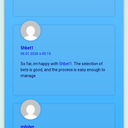
5hbet1
:
06.01.2026 о 05:15
So far, im happy with
5hbet1
. The selection of
bets is good, and the process is easy enough to
manage.
mitolyn
: