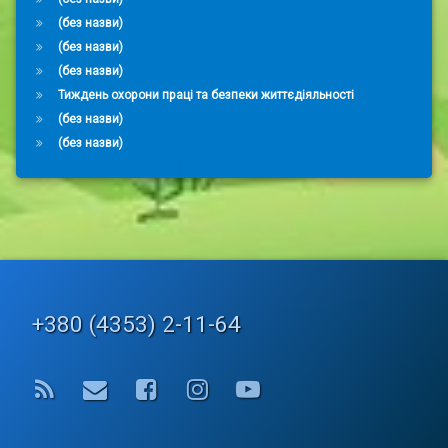
(без назви)
(без назви)
(без назви)
Тиждень охорони праці та безпеки життєдіяльності
(без назви)
(без назви)
Tel:
+380 (4353) 2-11-64
RSS
E-mail
Facebook
Instagram
YouTube