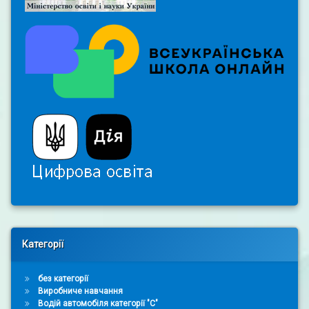
Right Sidebar
Категорії
без категорії
Виробниче навчання
Водій автомобіля категорії "С"