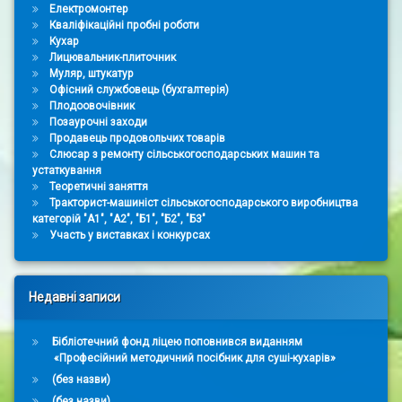
Електромонтер
Кваліфікаційні пробні роботи
Кухар
Лицювальник-плиточник
Муляр, штукатур
Офісний службовець (бухгалтерія)
Плодоовочівник
Позаурочні заходи
Продавець продовольчих товарів
Слюсар з ремонту сільськогосподарських машин та
устаткування
Теоретичні заняття
Тракторист-машиніст сільськогосподарського виробництва
категорій "А1", "А2", "Б1", "Б2", "Б3"
Участь у виставках і конкурсах
Недавні записи
Бібліотечний фонд ліцею поповнився виданням
«Професійний методичний посібник для суші-кухарів»
(без назви)
(без назви)