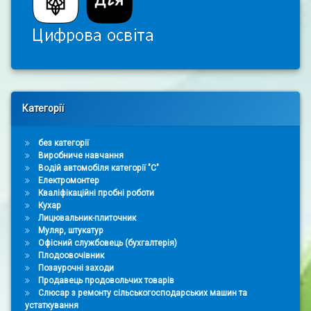
Right Sidebar
Категорії
без категорії
Виробниче навчання
Водій автомобіля категорії "С"
Електромонтер
Кваліфікаційні пробні роботи
Кухар
Лицювальник-плиточник
Муляр, штукатур
Офісний службовець (бухгалтерія)
Плодоовочівник
Позаурочні заходи
Продавець продовольчих товарів
Слюсар з ремонту сільськогосподарських машин та
устаткування