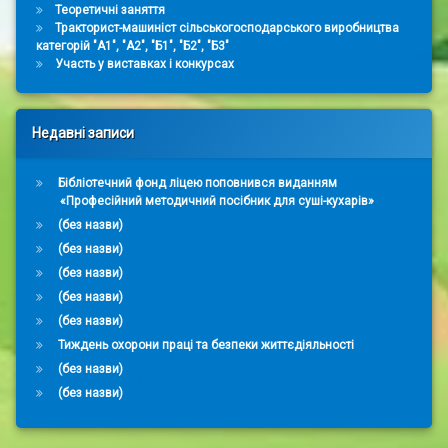
Теоретичні заняття
Тракторист-машиніст сільськогосподарського виробництва
категорій "А1", "А2", "Б1", "Б2", "Б3"
Участь у виставках і конкурсах
Недавні записи
Бібліотечний фонд ліцею поповнився виданням
«Професійний методичний посібник для суші-кухарів»
(без назви)
(без назви)
(без назви)
(без назви)
(без назви)
Тиждень охорони праці та безпеки життєдіяльності
(без назви)
(без назви)