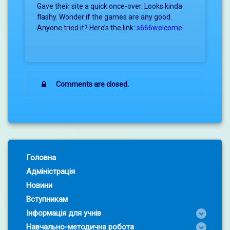
Gave their site a quick once-over. Looks kinda
flashy. Wonder if the games are any good.
Anyone tried it? Here’s the link:
s666welcome
Comments are closed.
Left Sidebar
Головна
Адміністрація
Новини
Вступникам
Інформація для учнів
Навчально-методична робота