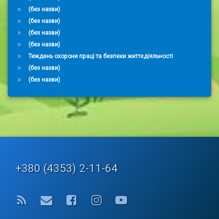
(без назви)
(без назви)
(без назви)
(без назви)
Тиждень охорони праці та безпеки життєдіяльності
(без назви)
(без назви)
Tel:
+380 (4353) 2-11-64
RSS
E-mail
Facebook
Instagram
YouTube