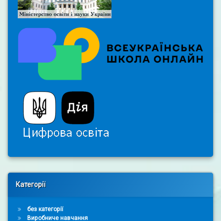
Right Sidebar
Категорії
без категорії
Виробниче навчання