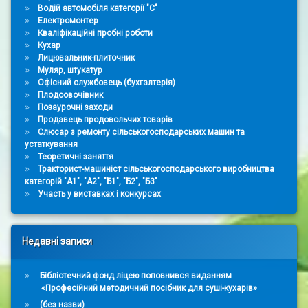
Водій автомобіля категорії "С"
Електромонтер
Кваліфікаційні пробні роботи
Кухар
Лицювальник-плиточник
Муляр, штукатур
Офісний службовець (бухгалтерія)
Плодоовочівник
Позаурочні заходи
Продавець продовольчих товарів
Слюсар з ремонту сільськогосподарських машин та
устаткування
Теоретичні заняття
Тракторист-машиніст сільськогосподарського виробництва
категорій "А1", "А2", "Б1", "Б2", "Б3"
Участь у виставках і конкурсах
Недавні записи
Бібліотечний фонд ліцею поповнився виданням
«Професійний методичний посібник для суші-кухарів»
(без назви)