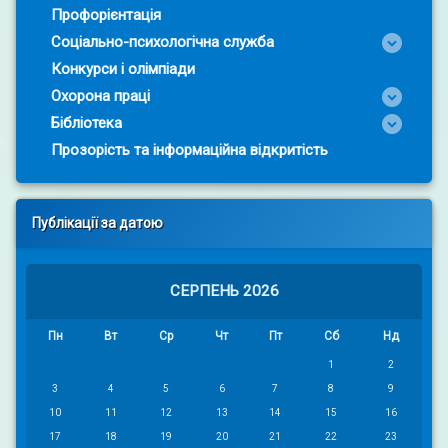
Профорієнтація
Соціально-психологічна служба
Конкурси і олімпіади
Охорона праці
Бібліотека
Прозорість та інформаційна відкритість
Публікації за датою
СЕРПЕНЬ 2026
Пн
Вт
Ср
Чт
Пт
Сб
Нд
1
2
3
4
5
6
7
8
9
10
11
12
13
14
15
16
17
18
19
20
21
22
23