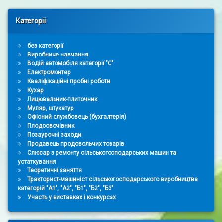
Right Sidebar
Категорії
без категорії
Виробниче навчання
Водій автомобіля категорії "С"
Електромонтер
Кваліфікаційні пробні роботи
Кухар
Лицювальник-плиточник
Муляр, штукатур
Офісний службовець (бухгалтерія)
Плодоовочівник
Позаурочні заходи
Продавець продовольчих товарів
Слюсар з ремонту сільськогосподарських машин та
устаткування
Теоретичні заняття
Тракторист-машиніст сільськогосподарського виробництва
категорій "А1", "А2", "Б1", "Б2", "Б3"
Участь у виставках і конкурсах