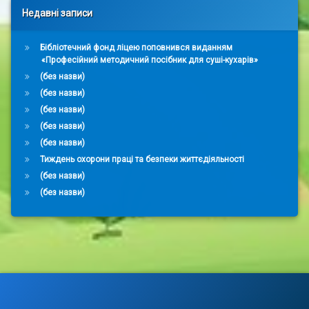
Недавні записи
Бібліотечний фонд ліцею поповнився виданням
«Професійний методичний посібник для суші-кухарів»
(без назви)
(без назви)
(без назви)
(без назви)
(без назви)
Тиждень охорони праці та безпеки життєдіяльності
(без назви)
(без назви)