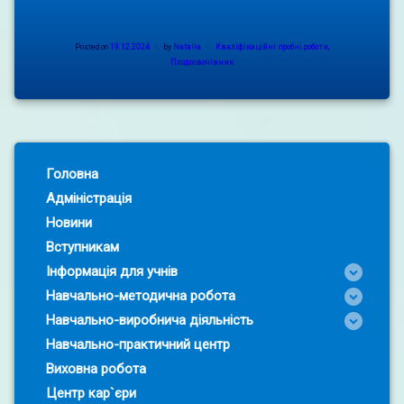
Categories:
Posted on
19.12.2024
by
Natalia
Кваліфікаційні пробні роботи
,
Плодоовочівник
Left Sidebar
Головна
Адміністрація
Новини
Вступникам
Інформація для учнів
Навчально-методична робота
Навчально-виробнича діяльність
Навчально-практичний центр
Виховна робота
Центр кар`єри