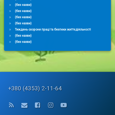
(без назви)
(без назви)
(без назви)
(без назви)
Тиждень охорони праці та безпеки життєдіяльності
(без назви)
(без назви)
Tel:
+380 (4353) 2-11-64
RSS
E-mail
Facebook
Instagram
YouTube