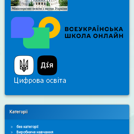
Right Sidebar
Категорії
без категорії
Виробниче навчання