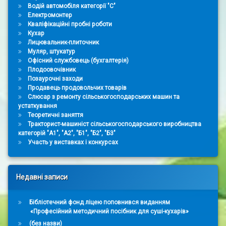
Водій автомобіля категорії "С"
Електромонтер
Кваліфікаційні пробні роботи
Кухар
Лицювальник-плиточник
Муляр, штукатур
Офісний службовець (бухгалтерія)
Плодоовочівник
Позаурочні заходи
Продавець продовольчих товарів
Слюсар з ремонту сільськогосподарських машин та
устаткування
Теоретичні заняття
Тракторист-машиніст сільськогосподарського виробництва
категорій "А1", "А2", "Б1", "Б2", "Б3"
Участь у виставках і конкурсах
Недавні записи
Бібліотечний фонд ліцею поповнився виданням
«Професійний методичний посібник для суші-кухарів»
(без назви)