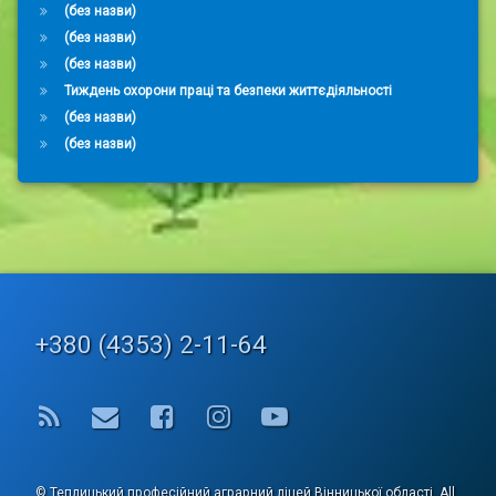
(без назви)
(без назви)
(без назви)
Тиждень охорони праці та безпеки життєдіяльності
(без назви)
(без назви)
Tel:
+380 (4353) 2-11-64
RSS
E-mail
Facebook
Instagram
YouTube
© Теплицький професійний аграрний ліцей Вінницької області. All