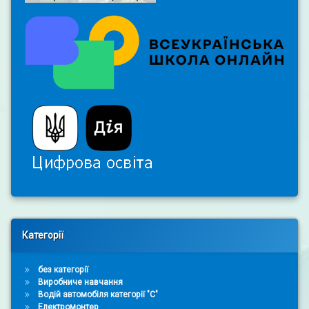
Right Sidebar
Категорії
без категорії
Виробниче навчання
Водій автомобіля категорії "С"
Електромонтер