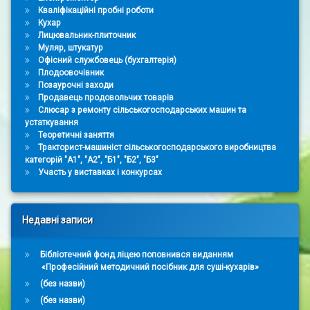
Кваліфікаційні пробні роботи
Кухар
Лицювальник-плиточник
Муляр, штукатур
Офісний службовець (бухгалтерія)
Плодоовочівник
Позаурочні заходи
Продавець продовольчих товарів
Слюсар з ремонту сільськогосподарських машин та
устаткування
Теоретичні заняття
Тракторист-машиніст сільськогосподарського виробництва
категорій "А1", "А2", "Б1", "Б2", "Б3"
Участь у виставках і конкурсах
Недавні записи
Бібліотечний фонд ліцею поповнився виданням
«Професійний методичний посібник для суші-кухарів»
(без назви)
(без назви)