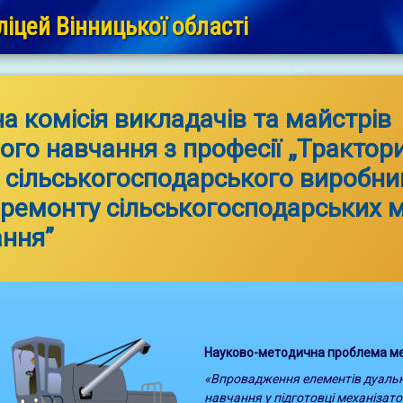
іцей Вінницької області
а комісія викладачів та майстрів
ого навчання з професії „Трактор
 сільськогосподарського виробни
 ремонту сільськогосподарських 
ання”
Науково-методична проблема мет
«Впровадження елементів дуальн
навчання у підготовці механізато