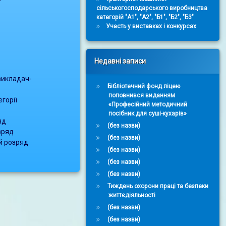
сільськогосподарського виробництва
категорій "А1", "А2", "Б1", "Б2", "Б3"
Участь у виставках і конкурсах
Недавні записи
викладач-
Бібліотечний фонд ліцею
поповнився виданням
егорії
«Професійний методичний
посібник для суші-кухарів»
яд
(без назви)
зряд
(без назви)
й розряд
(без назви)
(без назви)
(без назви)
Тиждень охорони праці та безпеки
життєдіяльності
(без назви)
(без назви)