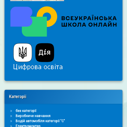
Right Sidebar
Категорії
без категорії
Виробниче навчання
Водій автомобіля категорії "С"
Електромонтер