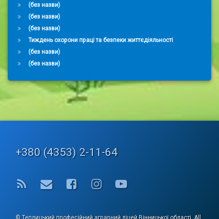
(без назви)
(без назви)
(без назви)
Тиждень охорони праці та безпеки життєдіяльності
(без назви)
(без назви)
Tel:
+380 (4353) 2-11-64
RSS
E-mail
Facebook
Instagram
YouTube
© Теплицький професійний аграрний ліцей Вінницької області. All