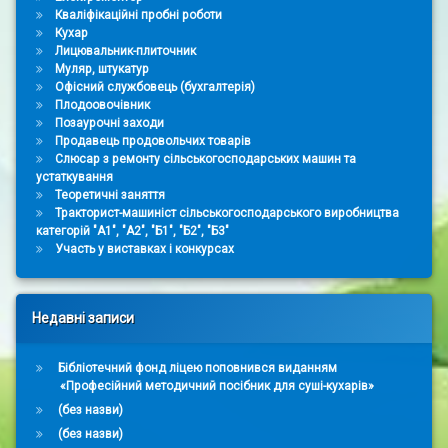
Кваліфікаційні пробні роботи
Кухар
Лицювальник-плиточник
Муляр, штукатур
Офісний службовець (бухгалтерія)
Плодоовочівник
Позаурочні заходи
Продавець продовольчих товарів
Слюсар з ремонту сільськогосподарських машин та
устаткування
Теоретичні заняття
Тракторист-машиніст сільськогосподарського виробництва
категорій "А1", "А2", "Б1", "Б2", "Б3"
Участь у виставках і конкурсах
Недавні записи
Бібліотечний фонд ліцею поповнився виданням
«Професійний методичний посібник для суші-кухарів»
(без назви)
(без назви)