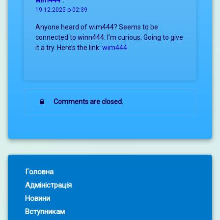
wim444
:
19.12.2025 о 02:39
Anyone heard of wim444? Seems to be
connected to winn444. I’m curious. Going to give
it a try. Here’s the link:
wim444
Comments are closed.
Left Sidebar
Головна
Адміністрація
Новини
Вступникам