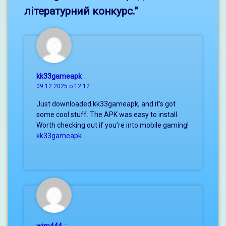
літературний конкурс.
”
kk33gameapk
:
09.12.2025 о 12:12
Just downloaded kk33gameapk, and it’s got
some cool stuff. The APK was easy to install.
Worth checking out if you’re into mobile gaming!
kk33gameapk
.