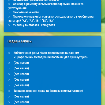
Слюсар з ремонту сільськогосподарських машин та
устаткування
Теоретичні заняття
Тракторист-машиніст сільськогосподарського виробництва
категорій "А1", "А2", "Б1", "Б2", "Б3"
Участь у виставках і конкурсах
Недавні записи
Бібліотечний фонд ліцею поповнився виданням
«Професійний методичний посібник для суші-кухарів»
(без назви)
(без назви)
(без назви)
(без назви)
(без назви)
Тиждень охорони праці та безпеки життєдіяльності
(без назви)
(без назви)