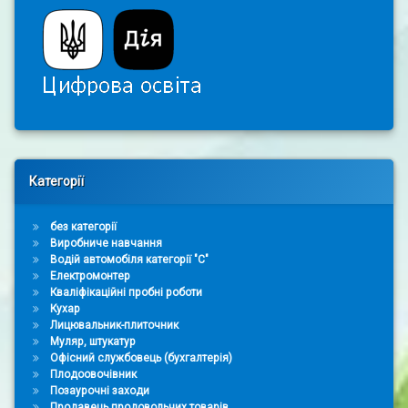
Right Sidebar
Категорії
без категорії
Виробниче навчання
Водій автомобіля категорії "С"
Електромонтер
Кваліфікаційні пробні роботи
Кухар
Лицювальник-плиточник
Муляр, штукатур
Офісний службовець (бухгалтерія)
Плодоовочівник
Позаурочні заходи
Продавець продовольчих товарів