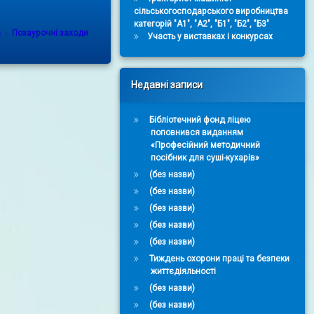
сільськогосподарського виробництва
категорій "А1", "А2", "Б1", "Б2", "Б3"
Categories:
a
Позаурочні заходи
Участь у виставках і конкурсах
Недавні записи
Бібліотечний фонд ліцею
поповнився виданням
«Професійний методичний
посібник для суші-кухарів»
(без назви)
(без назви)
(без назви)
(без назви)
(без назви)
Тиждень охорони праці та безпеки
життєдіяльності
(без назви)
(без назви)