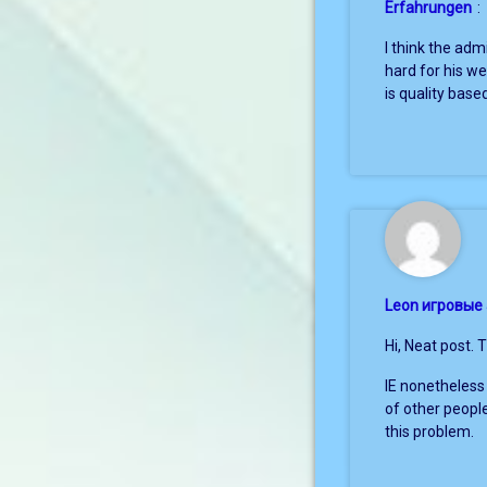
Erfahrungen
:
I think the admi
hard for his we
is quality base
Leon игровые
Hi, Neat post. 
IE nonetheless
of other people
this problem.