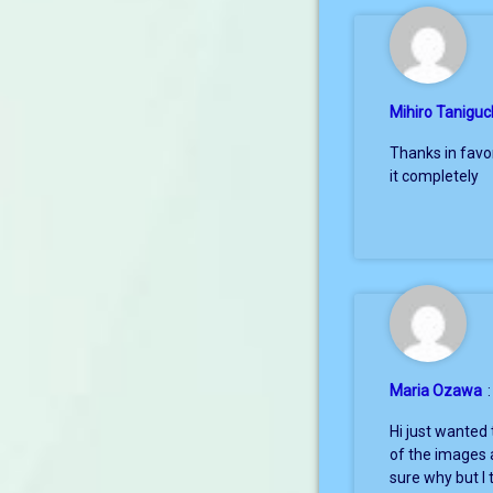
Mihiro Taniguc
Thanks in favor
it completely
Maria Ozawa
:
Hi just wanted
of the images a
sure why but I t