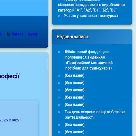
сільськогосподарського виробництва
категорій "А1", "А2", "Б1", "Б2", "Б3"
Участь у виставках і конкурсах
Categories:
25
by
Natalia
Кухар
Недавні записи
Бібліотечний фонд ліцею
поповнився виданням
«Професійний методичний
посібник для суші-кухарів»
офесії
(без назви)
(без назви)
(без назви)
(без назви)
(без назви)
Тиждень охорони праці та безпеки
життєдіяльності
2025 о 08:51
(без назви)
(без назви)