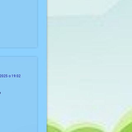
2025 о 19:02
?