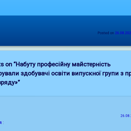
Posted on
26.08.20
s on “
Набуту професійну майстерність
ували здобувачі освіти випускної групи з пр
зряду»
”
26.08.
я
: