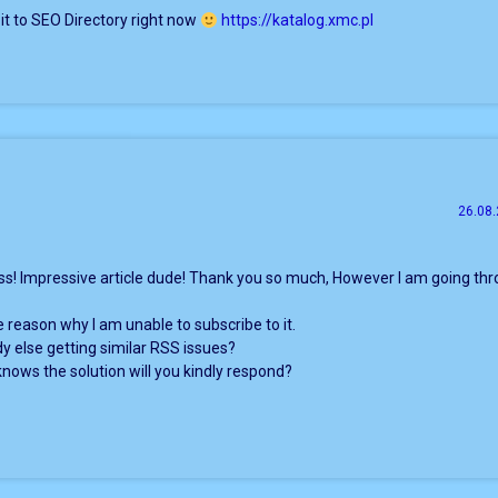
it to SEO Directory right now
https://katalog.xmc.pl
26.08.
! Impressive article dude! Thank you so much, However I am going thr
e reason why I am unable to subscribe to it.
y else getting similar RSS issues?
ows the solution will you kindly respond?