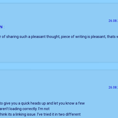
26.08.
hi
:
 of sharing such a pleasant thought, piece of writing is pleasant, thats 
26.08.
 to give you a quick heads up and let you know a few
ren’t loading correctly. I’m not
hink its a linking issue. I’ve tried it in two different