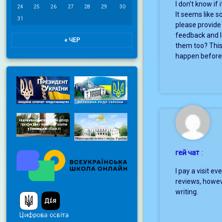
I don’t know if
24
25
26
27
28
29
30
It seems like 
Прозорість та інформаційна відкритість
31
please provide
feedback and l
« ЧЕР
them too? This
happen before
гей чат
:
I pay a visit e
reviews, howev
writing.