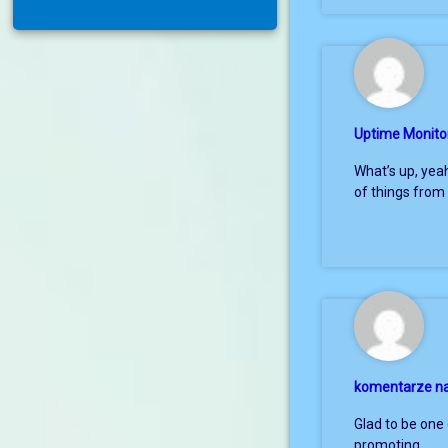
Uptime Monito
What’s up, yeah
of things from 
komentarze na
Glad to be one
promoting