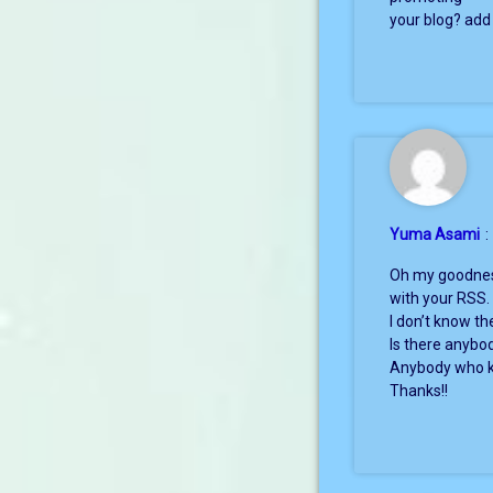
your blog? add 
Yuma Asami
:
Oh my goodness
with your RSS.
I don’t know th
Is there anybod
Anybody who kn
Thanks!!