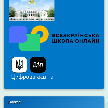
Right Sidebar
Категорії