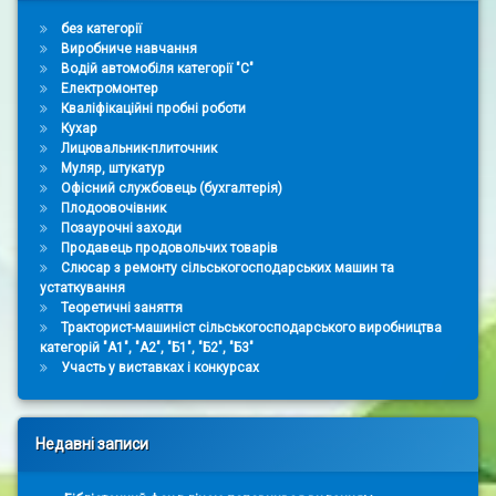
без категорії
Виробниче навчання
Водій автомобіля категорії "С"
Електромонтер
Кваліфікаційні пробні роботи
Кухар
Лицювальник-плиточник
Муляр, штукатур
Офісний службовець (бухгалтерія)
Плодоовочівник
Позаурочні заходи
Продавець продовольчих товарів
Слюсар з ремонту сільськогосподарських машин та
устаткування
Теоретичні заняття
Тракторист-машиніст сільськогосподарського виробництва
категорій "А1", "А2", "Б1", "Б2", "Б3"
Участь у виставках і конкурсах
Недавні записи