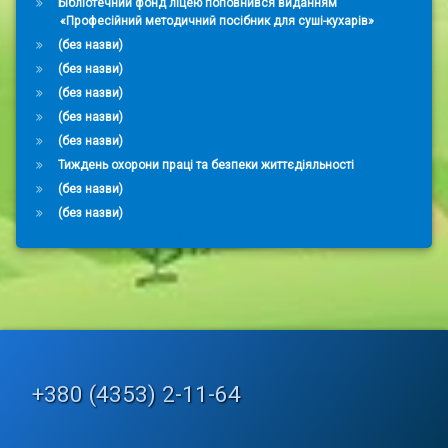
Бібліотечний фонд ліцею поповнився виданням
«Професійний методичний посібник для суші-кухарів»
(без назви)
(без назви)
(без назви)
(без назви)
(без назви)
Тиждень охорони праці та безпеки життєдіяльності
(без назви)
(без назви)
Tel:
+380 (4353) 2-11-64