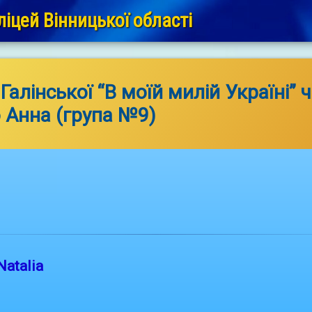
іцей Вінницької області
Галінської “В моїй милій Україні” 
 Анна (група №9)
Natalia