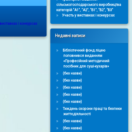
сільськогосподарського виробництва
категорій "А1", "А2", "Б1", "Б2", "Б3"
Участь у виставках і конкурсах
s:
 виставках і конкурсах
Недавні записи
Бібліотечний фонд ліцею
поповнився виданням
«Професійний методичний
посібник для суші-кухарів»
(без назви)
(без назви)
(без назви)
(без назви)
(без назви)
Тиждень охорони праці та безпеки
життєдіяльності
(без назви)
(без назви)