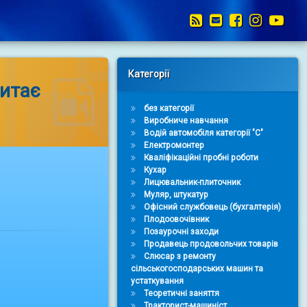
RSS
E-mail
Facebook
Instag
You
Right Sidebar
Категорії
читає
без категорії
Виробниче навчання
Водій автомобіля категорії "С"
Електромонтер
Кваліфікаційні пробні роботи
Кухар
Лицювальник-плиточник
Муляр, штукатур
Офісний службовець (бухгалтерія)
Плодоовочівник
Позаурочні заходи
Продавець продовольчих товарів
Слюсар з ремонту
сільськогосподарських машин та
устаткування
Теоретичні заняття
Тракторист-машиніст