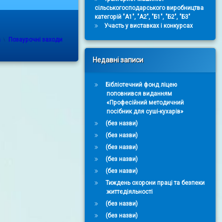
сільськогосподарського виробництва
категорій "А1", "А2", "Б1", "Б2", "Б3"
Участь у виставках і конкурсах
Categories:
a
Позаурочні заходи
Недавні записи
Бібліотечний фонд ліцею
поповнився виданням
«Професійний методичний
посібник для суші-кухарів»
(без назви)
(без назви)
(без назви)
(без назви)
(без назви)
Тиждень охорони праці та безпеки
життєдіяльності
(без назви)
(без назви)