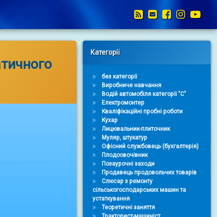
RSS
E-mail
Facebook
Instag
You
Right Sidebar
Категорії
атичного
без категорії
Виробниче навчання
Водій автомобіля категорії "С"
Електромонтер
Кваліфікаційні пробні роботи
Кухар
Лицювальник-плиточник
Муляр, штукатур
Офісний службовець (бухгалтерія)
Плодоовочівник
Позаурочні заходи
Продавець продовольчих товарів
Слюсар з ремонту
сільськогосподарських машин та
устаткування
Теоретичні заняття
Тракторист-машиніст