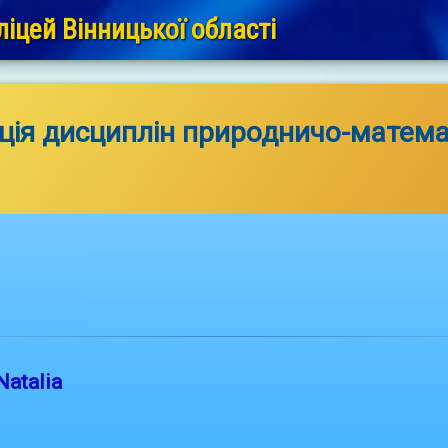
іцей Вінницької області
ція дисциплін природничо-матем
Natalia