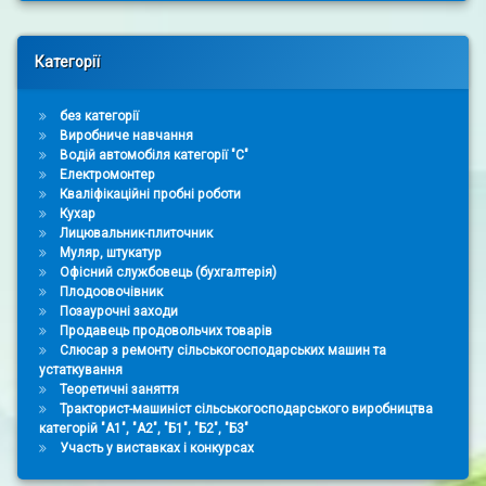
Right Sidebar
Категорії
без категорії
Виробниче навчання
Водій автомобіля категорії "С"
Електромонтер
Кваліфікаційні пробні роботи
Кухар
Лицювальник-плиточник
Муляр, штукатур
Офісний службовець (бухгалтерія)
Плодоовочівник
Позаурочні заходи
Продавець продовольчих товарів
Слюсар з ремонту сільськогосподарських машин та
устаткування
Теоретичні заняття
Тракторист-машиніст сільськогосподарського виробництва
категорій "А1", "А2", "Б1", "Б2", "Б3"
Участь у виставках і конкурсах