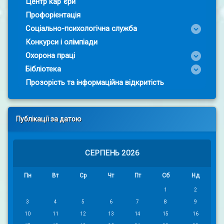
Центр кар`єри
Профорієнтація
Соціально-психологічна служба
Конкурси і олімпіади
Охорона праці
Бібліотека
Прозорість та інформаційна відкритість
Публікації за датою
СЕРПЕНЬ 2026
Пн
Вт
Ср
Чт
Пт
Сб
Нд
1
2
3
4
5
6
7
8
9
10
11
12
13
14
15
16