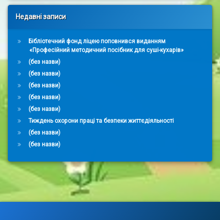
Недавні записи
Бібліотечний фонд ліцею поповнився виданням
«Професійний методичний посібник для суші-кухарів»
(без назви)
(без назви)
(без назви)
(без назви)
(без назви)
Тиждень охорони праці та безпеки життєдіяльності
(без назви)
(без назви)