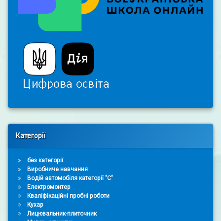
Right Sidebar
Категорії
без категорії
Виробниче навчання
Водій автомобіля категорії "С"
Електромонтер
Кваліфікаційні пробні роботи
Кухар
Лицювальник-плиточник