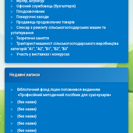
Муляр, штукатур
Офісний службовець (бухгалтерія)
Плодоовочівник
Позаурочні заходи
Продавець продовольчих товарів
Слюсар з ремонту сільськогосподарських машин та
устаткування
Теоретичні заняття
Тракторист-машиніст сільськогосподарського виробництва
категорій "А1", "А2", "Б1", "Б2", "Б3"
Участь у виставках і конкурсах
Недавні записи
Бібліотечний фонд ліцею поповнився виданням
«Професійний методичний посібник для суші-кухарів»
(без назви)
(без назви)
(без назви)
(без назви)
(без назви)