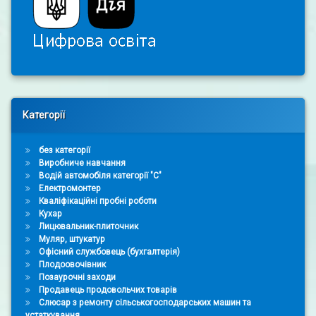
Right Sidebar
Категорії
без категорії
Виробниче навчання
Водій автомобіля категорії "С"
Електромонтер
Кваліфікаційні пробні роботи
Кухар
Лицювальник-плиточник
Муляр, штукатур
Офісний службовець (бухгалтерія)
Плодоовочівник
Позаурочні заходи
Продавець продовольчих товарів
Слюсар з ремонту сільськогосподарських машин та
устаткування