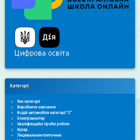
Right Sidebar
Категорії
без категорії
Виробниче навчання
Водій автомобіля категорії "С"
Електромонтер
Кваліфікаційні пробні роботи
Кухар
Лицювальник-плиточник