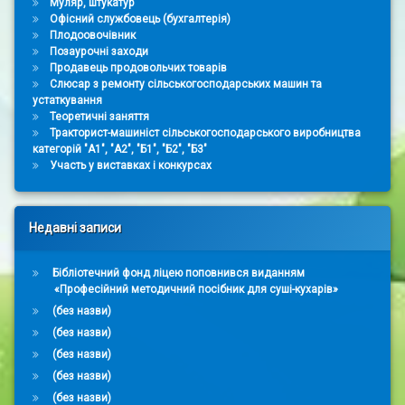
Муляр, штукатур
Офісний службовець (бухгалтерія)
Плодоовочівник
Позаурочні заходи
Продавець продовольчих товарів
Слюсар з ремонту сільськогосподарських машин та
устаткування
Теоретичні заняття
Тракторист-машиніст сільськогосподарського виробництва
категорій "А1", "А2", "Б1", "Б2", "Б3"
Участь у виставках і конкурсах
Недавні записи
Бібліотечний фонд ліцею поповнився виданням
«Професійний методичний посібник для суші-кухарів»
(без назви)
(без назви)
(без назви)
(без назви)
(без назви)