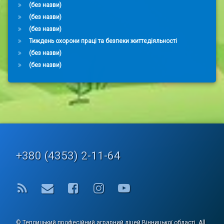
(без назви)
(без назви)
(без назви)
Тиждень охорони праці та безпеки життєдіяльності
(без назви)
(без назви)
Tel:
+380 (4353) 2-11-64
RSS
E-mail
Facebook
Instagram
YouTube
© Теплицький професійний аграрний ліцей Вінницької області. All