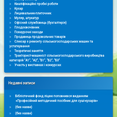
Кваліфікаційні пробні роботи
Кухар
Лицювальник-плиточник
Муляр, штукатур
Офісний службовець (бухгалтерія)
Плодоовочівник
Позаурочні заходи
Продавець продовольчих товарів
Слюсар з ремонту сільськогосподарських машин та
устаткування
Теоретичні заняття
Тракторист-машиніст сільськогосподарського виробництва
категорій "А1", "А2", "Б1", "Б2", "Б3"
Участь у виставках і конкурсах
Недавні записи
Бібліотечний фонд ліцею поповнився виданням
«Професійний методичний посібник для суші-кухарів»
(без назви)
(без назви)