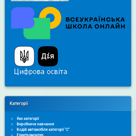
Right Sidebar
Категорії
без категорії
Виробниче навчання
Водій автомобіля категорії "С"
Електромонтер