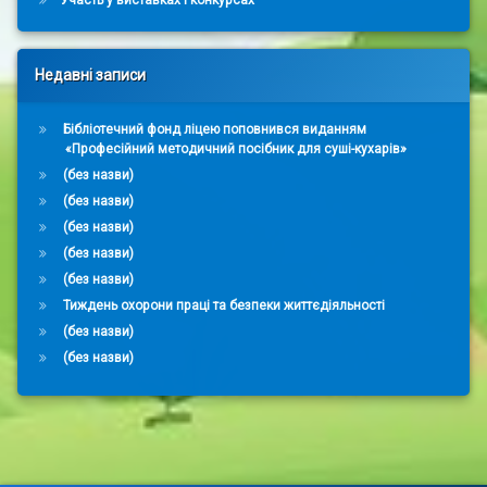
Недавні записи
Бібліотечний фонд ліцею поповнився виданням
«Професійний методичний посібник для суші-кухарів»
(без назви)
(без назви)
(без назви)
(без назви)
(без назви)
Тиждень охорони праці та безпеки життєдіяльності
(без назви)
(без назви)