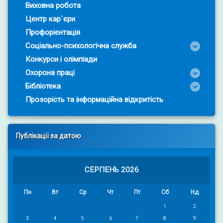
Виховна робота
Центр кар`єри
Профорієнтація
Соціально-психологічна служба
Конкурси і олімпіади
Охорона праці
Бібліотека
Прозорість та інформаційна відкритість
Публікації за датою
СЕРПЕНЬ 2026
Пн
Вт
Ср
Чт
Пт
Сб
Нд
1
2
3
4
5
6
7
8
9