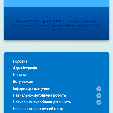
Categories:
Posted on
06.07.2021
Updated on
06.07.2021
by
Natalia
без категорії
,
Тракторист-машиніст сільськогосподарського виробництва категорій "А1", "А2", "Б1",
"Б2", "Б3"
Left Sidebar
Головна
Адміністрація
Новини
Вступникам
Інформація для учнів
Навчально-методична робота
Навчально-виробнича діяльність
Навчально-практичний центр