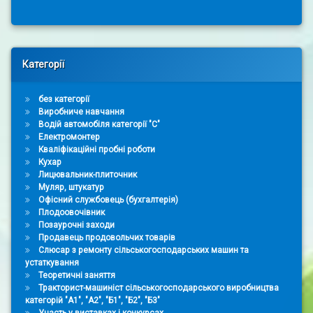
Right Sidebar
Категорії
без категорії
Виробниче навчання
Водій автомобіля категорії "С"
Електромонтер
Кваліфікаційні пробні роботи
Кухар
Лицювальник-плиточник
Муляр, штукатур
Офісний службовець (бухгалтерія)
Плодоовочівник
Позаурочні заходи
Продавець продовольчих товарів
Слюсар з ремонту сільськогосподарських машин та
устаткування
Теоретичні заняття
Тракторист-машиніст сільськогосподарського виробництва
категорій "А1", "А2", "Б1", "Б2", "Б3"
Участь у виставках і конкурсах