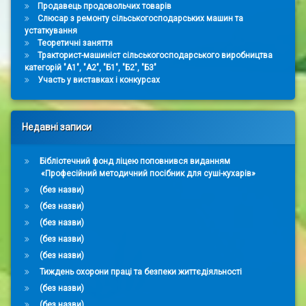
Продавець продовольчих товарів
Слюсар з ремонту сільськогосподарських машин та
устаткування
Теоретичні заняття
Тракторист-машиніст сільськогосподарського виробництва
категорій "А1", "А2", "Б1", "Б2", "Б3"
Участь у виставках і конкурсах
Недавні записи
Бібліотечний фонд ліцею поповнився виданням
«Професійний методичний посібник для суші-кухарів»
(без назви)
(без назви)
(без назви)
(без назви)
(без назви)
Тиждень охорони праці та безпеки життєдіяльності
(без назви)
(без назви)