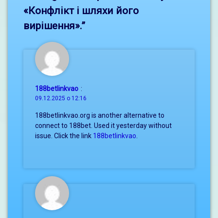
«Конфлікт і шляхи його
вирішення».
”
188betlinkvao
:
09.12.2025 о 12:16
188betlinkvao.org is another alternative to
connect to 188bet. Used it yesterday without
issue. Click the link
188betlinkvao
.