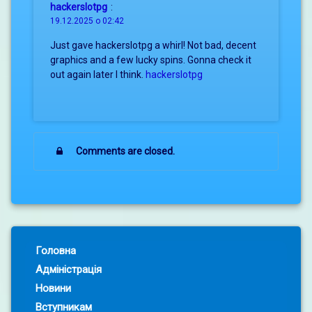
hackerslotpg
:
19.12.2025 о 02:42
Just gave hackerslotpg a whirl! Not bad, decent
graphics and a few lucky spins. Gonna check it
out again later I think.
hackerslotpg
Comments are closed.
Left Sidebar
Головна
Адміністрація
Новини
Вступникам