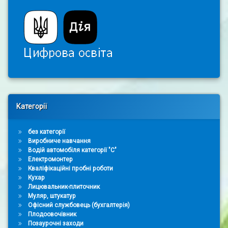
Right Sidebar
Категорії
без категорії
Виробниче навчання
Водій автомобіля категорії "С"
Електромонтер
Кваліфікаційні пробні роботи
Кухар
Лицювальник-плиточник
Муляр, штукатур
Офісний службовець (бухгалтерія)
Плодоовочівник
Позаурочні заходи