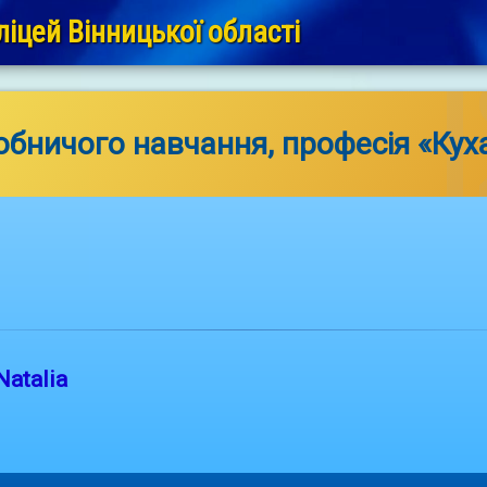
іцей Вінницької області
обничого навчання, професія «Кух
Natalia