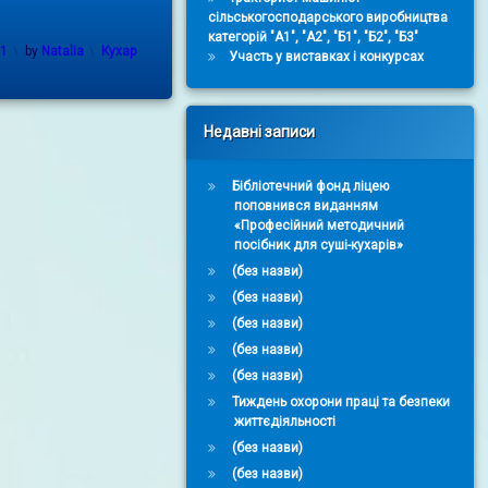
сільськогосподарського виробництва
категорій "А1", "А2", "Б1", "Б2", "Б3"
Categories:
21
by
Natalia
Кухар
Участь у виставках і конкурсах
Недавні записи
Бібліотечний фонд ліцею
поповнився виданням
«Професійний методичний
посібник для суші-кухарів»
(без назви)
(без назви)
(без назви)
(без назви)
(без назви)
Тиждень охорони праці та безпеки
життєдіяльності
(без назви)
(без назви)