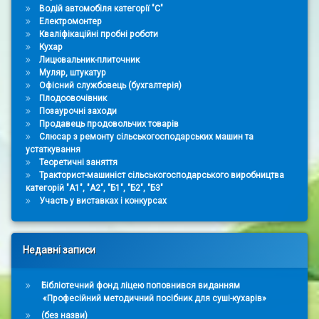
Водій автомобіля категорії "С"
Електромонтер
Кваліфікаційні пробні роботи
Кухар
Лицювальник-плиточник
Муляр, штукатур
Офісний службовець (бухгалтерія)
Плодоовочівник
Позаурочні заходи
Продавець продовольчих товарів
Слюсар з ремонту сільськогосподарських машин та
устаткування
Теоретичні заняття
Тракторист-машиніст сільськогосподарського виробництва
категорій "А1", "А2", "Б1", "Б2", "Б3"
Участь у виставках і конкурсах
Недавні записи
Бібліотечний фонд ліцею поповнився виданням
«Професійний методичний посібник для суші-кухарів»
(без назви)