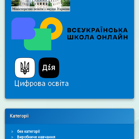
Right Sidebar
Категорії
без категорії
Виробниче навчання