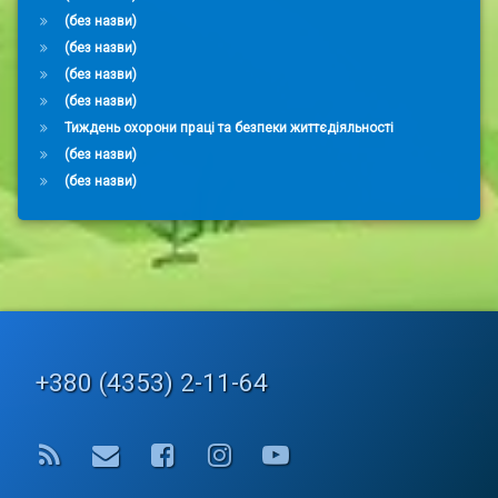
(без назви)
(без назви)
(без назви)
(без назви)
Тиждень охорони праці та безпеки життєдіяльності
(без назви)
(без назви)
Tel:
+380 (4353) 2-11-64
RSS
E-mail
Facebook
Instagram
YouTube