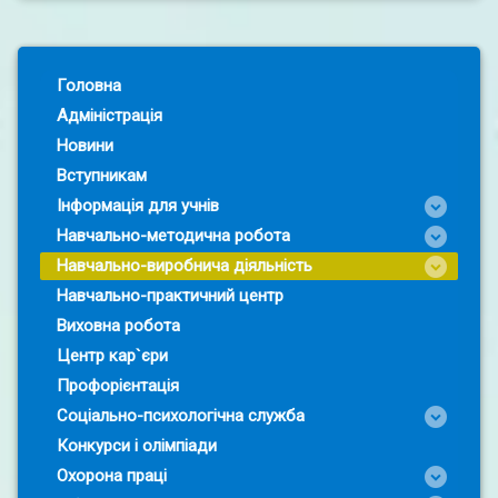
Left Sidebar
Головна
Адміністрація
Новини
Вступникам
Інформація для учнів
Навчально-методична робота
Навчально-виробнича діяльність
Навчально-практичний центр
Виховна робота
Центр кар`єри
Профорієнтація
Соціально-психологічна служба
Конкурси і олімпіади
Охорона праці