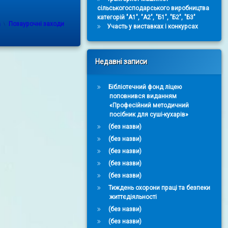
сільськогосподарського виробництва
категорій "А1", "А2", "Б1", "Б2", "Б3"
Categories:
a
Позаурочні заходи
Участь у виставках і конкурсах
Недавні записи
Бібліотечний фонд ліцею
поповнився виданням
«Професійний методичний
посібник для суші-кухарів»
(без назви)
(без назви)
(без назви)
(без назви)
(без назви)
Тиждень охорони праці та безпеки
життєдіяльності
(без назви)
(без назви)