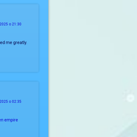
2025 о 21:30
ped me greatly.
2025 о 02:35
en empire