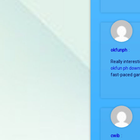
okfunph
:
Really interest
okfun ph down
fast-paced g
cwib
: