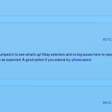
02.12.
mped in to see what’s up! Okay selection and no big issues here to repo
s as expected. A good option if you wanna try:
phwwcasino
04.12.