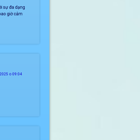
ới sự đa dạng
 bao giờ cảm
2025 о 09:04