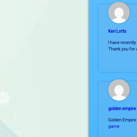
Keri Lotts
:
I have recently
Thank you for a
golden empir
Golden Empire g
game