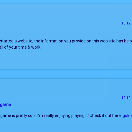
18.12.
 started a website, the information you provide on this web site has hel
ll of your time & work.
19.12.
e game
:
ame is pretty cool! I’m really enjoying playing it! Check it out here:
gold