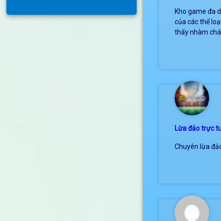
Kho game đa d
của các thể lo
thấy nhàm chán
Lừa đảo trực t
Chuyên lừa đảo 