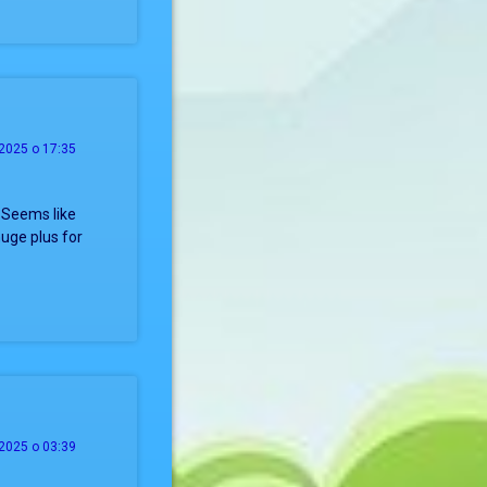
2025 о 17:35
. Seems like
uge plus for
2025 о 03:39