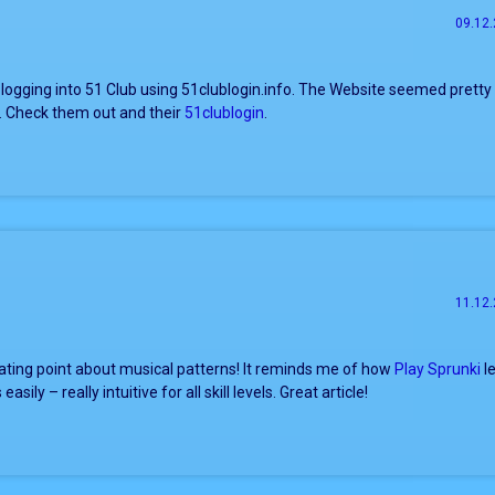
09.12.
 logging into 51 Club using 51clublogin.info. The Website seemed pretty
h. Check them out and their
51clublogin
.
11.12.
nating point about musical patterns! It reminds me of how
Play Sprunki
le
asily – really intuitive for all skill levels. Great article!