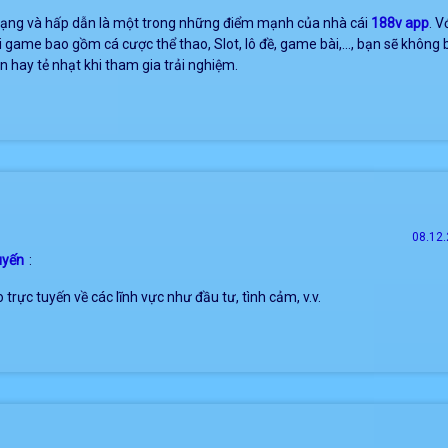
ạng và hấp dẫn là một trong những điểm mạnh của nhà cái
188v app
. V
ại game bao gồm cá cược thể thao, Slot, lô đề, game bài,…, bạn sẽ không
 hay tẻ nhạt khi tham gia trải nghiệm.
08.12.
uyến
:
trực tuyến về các lĩnh vực như đầu tư, tình cảm, v.v.