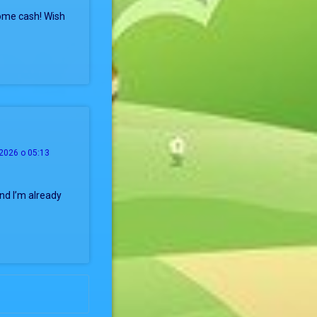
ome cash! Wish
2026 о 05:13
nd I’m already