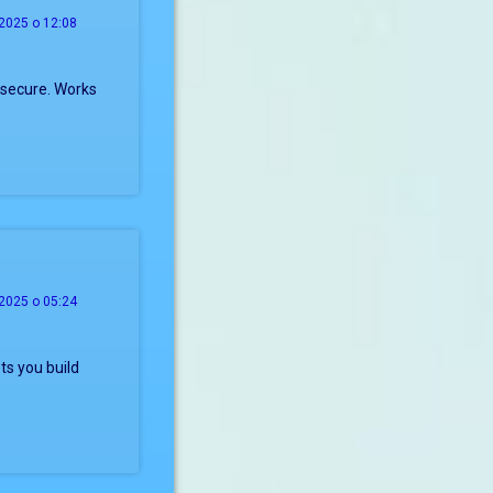
2025 о 12:08
 secure. Works
2025 о 05:24
ts you build