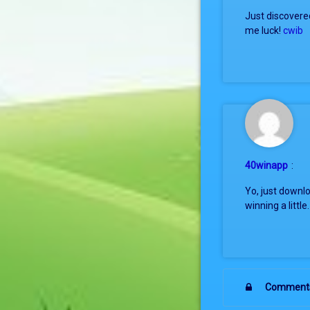
Just discovere
me luck!
cwib
40winapp
:
Yo, just downl
winning a little
Comments 