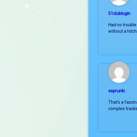
51clublogin
:
Had no trouble
without a hitc
esprunki
:
That’s a fasci
complex tracks e