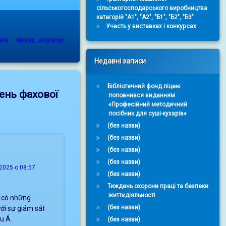
сільськогосподарського виробництва
категорій "А1", "А2", "Б1", "Б2", "Б3"
Участь у виставках і конкурсах
Categories:
lia
Муляр, штукатур
Недавні записи
Бібліотечний фонд ліцею
ень фахової
поповнився виданням
«Професійний методичний
посібник для суші-кухарів»
(без назви)
(без назви)
(без назви)
(без назви)
2025 о 08:57
(без назви)
Тиждень охорони праці та безпеки
життєдіяльності
g có những
(без назви)
ưới sự giám sát
u Á.
(без назви)