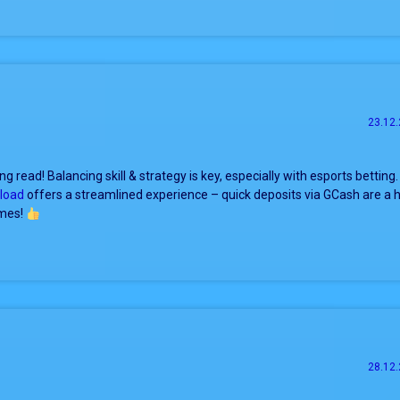
23.12.
ing read! Balancing skill & strategy is key, especially with esports betting
load
offers a streamlined experience – quick deposits via GCash are a h
ames!
28.12.