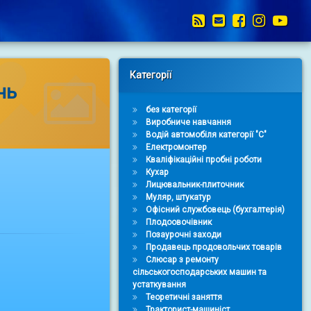
RSS
E-mail
Facebook
Instag
You
Right Sidebar
Категорії
нь
без категорії
Виробниче навчання
Водій автомобіля категорії "С"
Електромонтер
Кваліфікаційні пробні роботи
Кухар
Лицювальник-плиточник
Муляр, штукатур
Офісний службовець (бухгалтерія)
Плодоовочівник
Позаурочні заходи
Продавець продовольчих товарів
Слюсар з ремонту
сільськогосподарських машин та
устаткування
Теоретичні заняття
Тракторист-машиніст