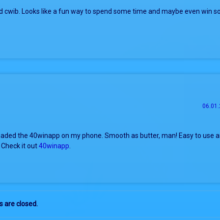
d cwib. Looks like a fun way to spend some time and maybe even win s
06.01.
oaded the 40winapp on my phone. Smooth as butter, man! Easy to use a
. Check it out
40winapp
.
are closed.