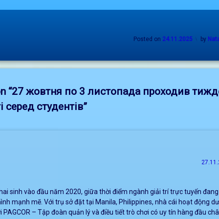
Posted on
24.11.2025
by
Nata
n “
27 жовтня по 3 листопада проходив тижд
і серед студентів
”
27.11.
ai sinh vào đầu năm 2020, giữa thời điểm ngành giải trí trực tuyến đan
h mạnh mẽ. Với trụ sở đặt tại Manila, Philippines, nhà cái hoạt động d
i PAGCOR – Tập đoàn quản lý và điều tiết trò chơi có uy tín hàng đầu châ