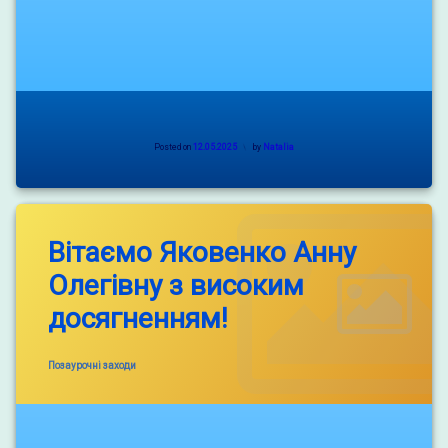
Posted on
12.05.2025
by
Natalia
Вітаємо Яковенко Анну
Олегівну з високим
досягненням!
Categories:
Позаурочні заходи