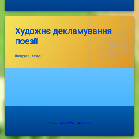
Художнє декламування
поезії
Categories:
Позаурочні заходи
Posted on
24.03.2025
by
Natalia