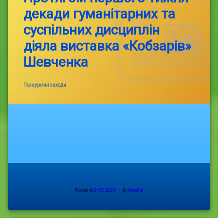
декади гуманітарних та
суспільних дисциплін
діяла виставка «Кобзарів»
Шевченка
Categories:
Позаурочні заходи
Posted on
24.03.2025
by
Natalia