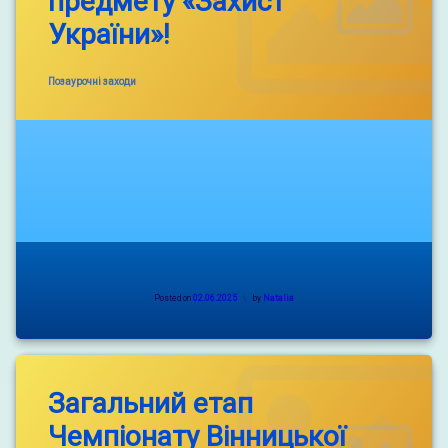
предмету «Захист
пали
своїх!
України»!
“Спали”
ворога!”
Categories:
Позаурочні заходи
Posted on
02.06.2025
by
Natalia
Загальний етап
Чемпіонату Вінницької