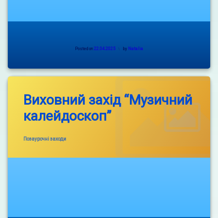
Posted on
22.04.2025
by
Natalia
Виховний захід “Музичний
калейдоскоп”
Categories:
Позаурочні заходи