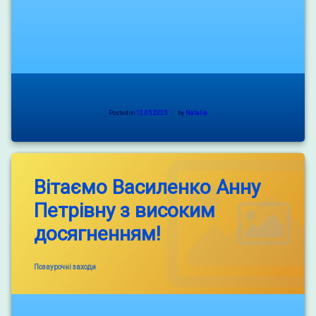
Posted on
12.05.2025
by
Natalia
Вітаємо Василенко Анну
Петрівну з високим
досягненням!
Categories:
Позаурочні заходи