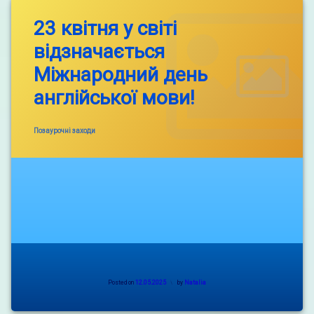
відбулася
23 квітня у світі
зустріч
з
відзначається
представниками
ДСНС
Міжнародний день
Теплицької
ОТГ!
англійської мови!
Categories:
Позаурочні заходи
Posted on
12.05.2025
by
Natalia