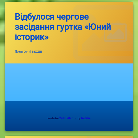
Відбулося чергове
засідання гуртка «Юний
історик»
Categories:
Позаурочні заходи
Posted on
24.03.2025
by
Natalia