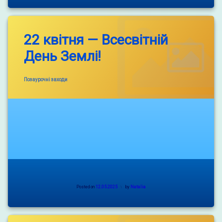
22 квітня — Всесвітній
День Землі!
Categories:
Позаурочні заходи
Posted on
12.05.2025
by
Natalia