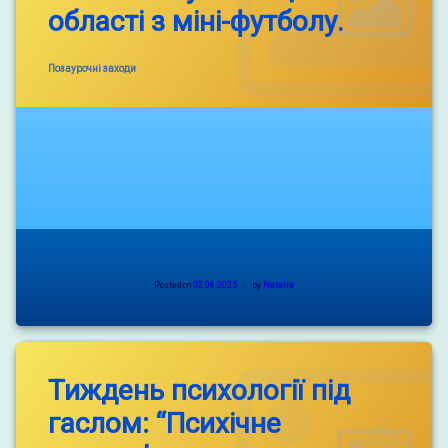
області з міні-футболу.
Categories:
Позаурочні заходи
Posted on
02.06.2025
by
Natalia
Тиждень психології під
гаслом: “Психічне