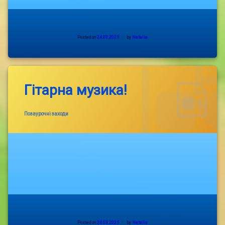
Posted on
24.03.2025
by
Natalia
Гітарна музика!
Categories:
Позаурочні заходи
Posted on
24.03.2025
by
Natalia