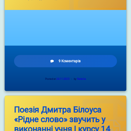
до
9 Коментарів
Мінна
безпека.
Posted on
24.11.2025
by
Natalia
Поезія Дмитра Білоуса
«Рідне слово» звучить у
виконанні учня І курсу 14