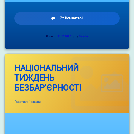
до
72 Коментарі
Презентація
дисциплін
природничо-
Posted on
21.10.2025
by
Natalia
математичного
циклу
та
предмета
«Захист
НАЦІОНАЛЬНИЙ
України»
ТИЖДЕНЬ
БЕЗБАР’ЄРНОСТІ
Categories:
Позаурочні заходи