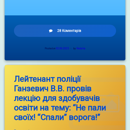
до
28 Коментарів
НАЦІОНАЛЬНИЙ
ТИЖДЕНЬ
БЕЗБАР’ЄРНОСТІ
Posted on
02.06.2025
by
Natalia
Лейтенант поліції
Ганзевич В.В. провів
лекцію для здобувачів
освіти на тему: “Не пали
своїх! “Спали” ворога!”