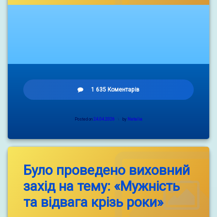
до
1 635 Коментарів
Posted on
24.04.2026
by
Natalia
Було проведено виховний
захід на тему: «Мужність
та відвага крізь роки»