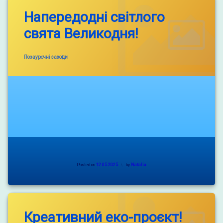
Напередодні світлого
свята Великодня!
Categories:
Позаурочні заходи
Posted on
12.05.2025
by
Natalia
Креативний еко-проєкт!