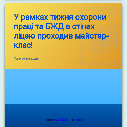
У рамках тижня охорони
праці та БЖД в стінах
ліцею проходив майстер-
клас!
Categories:
Позаурочні заходи
Posted on
12.05.2025
by
Natalia