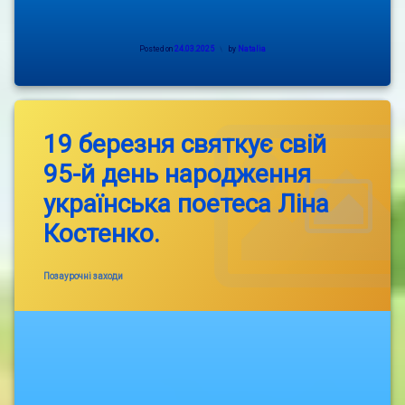
Posted on
24.03.2025
by
Natalia
19 березня святкує свій
95-й день народження
українська поетеса Ліна
Костенко.
Categories:
Позаурочні заходи