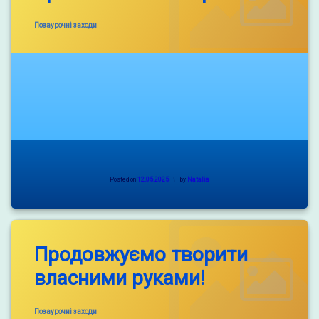
Categories:
Позаурочні заходи
Posted on
12.05.2025
by
Natalia
Продовжуємо творити
власними руками!
Categories:
Позаурочні заходи