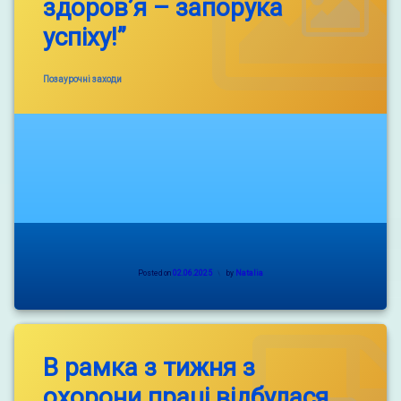
здоров’я – запорука
успіху!”
Categories:
Позаурочні заходи
Posted on
02.06.2025
by
Natalia
В рамка з тижня з
охорони праці відбулася