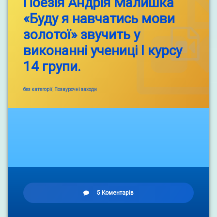
Поезія Андрія Малишка
учня
І
«Буду я навчатись мови
курсу
14
золотої» звучить у
групи.
виконанні учениці І курсу
14 групи.
Categories:
без категорії
,
Позаурочні заходи
до
5 Коментарів
Поезія
Андрія