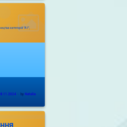
ицтва категорій "А1",
28.11.2024
by
Natalia
ання