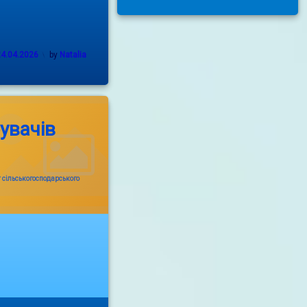
24.04.2026
by
Natalia
увачів
 сільськогосподарського