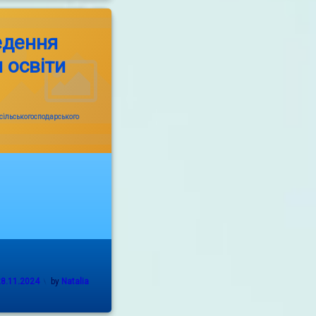
едення
 освіти
сільськогосподарського
28.11.2024
by
Natalia