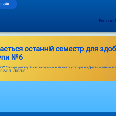
до
нтарів
Posted on
ається останній семестр для здоб
рупи №6
 "С"
,
Слюсар з ремонту сільськогосподарських машин та устаткування
,
Тракторист-машиніст
"А2", "Б1", "Б2", "Б3"