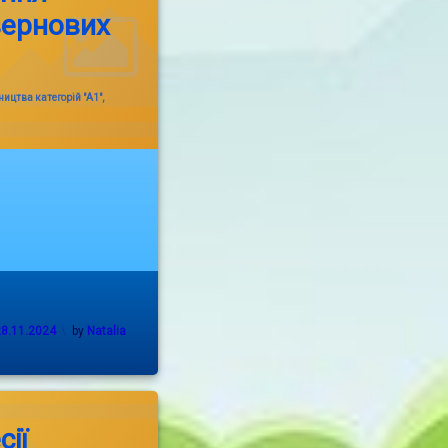
зернових
ицтва категорій "А1",
28.11.2024
by
Natalia
сії