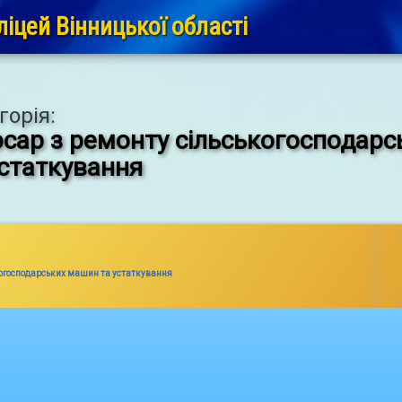
іцей Вінницької області
горія:
сар з ремонту сільськогосподар
устаткування
когосподарських машин та устаткування