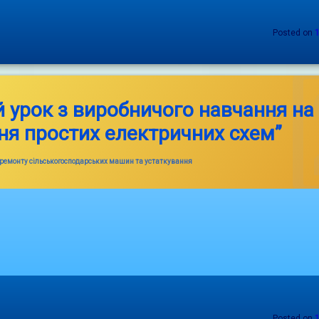
Posted on
 урок з виробничого навчання на 
ня простих електричних схем”
ремонту сільськогосподарських машин та устаткування
Posted on