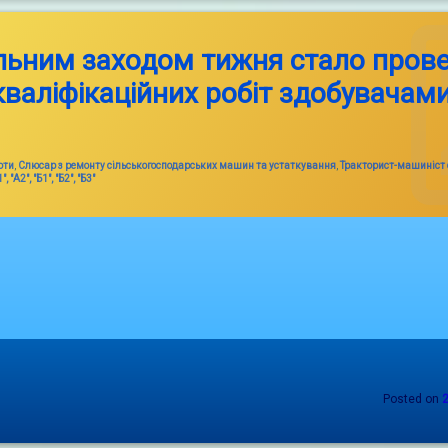
ьним заходом тижня стало пров
валіфікаційних робіт здобувачами
оти
,
Слюсар з ремонту сільськогосподарських машин та устаткування
,
Тракторист-машиніст 
"А2", "Б1", "Б2", "Б3"
Posted on