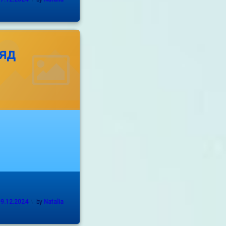
on
17.12.2024
ляд
09.12.2024
by
Natalia