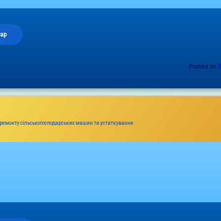
до
тар
Posted on
ремонту сільськогосподарських машин та устаткування