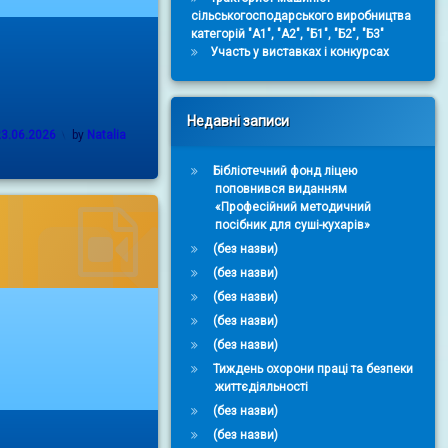
сільськогосподарського виробництва
категорій "А1", "А2", "Б1", "Б2", "Б3"
Участь у виставках і конкурсах
Недавні записи
23.06.2026
by
Natalia
Бібліотечний фонд ліцею
поповнився виданням
«Професійний методичний
посібник для суші-кухарів»
(без назви)
(без назви)
(без назви)
(без назви)
(без назви)
Тиждень охорони праці та безпеки
життєдіяльності
(без назви)
(без назви)