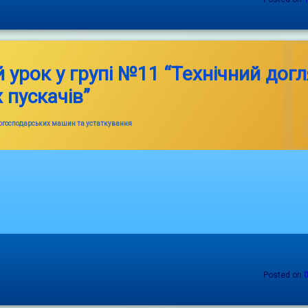
 урок у групі №11 “Технічний дог
 пускачів”
когосподарських машин та устаткування
Posted on