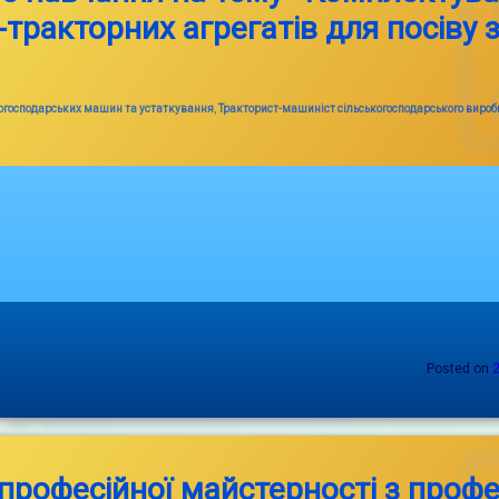
тракторних агрегатів для посіву 
когосподарських машин та устаткування
,
Тракторист-машиніст сільськогосподарського виробн
Posted on
професійної майстерності з профе