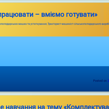
працювати – вміємо готувати»
когосподарських машин та устаткування
,
Тракторист-машиніст сільськогосподарського виробн
Posted on
е навчання на тему «Комплектув