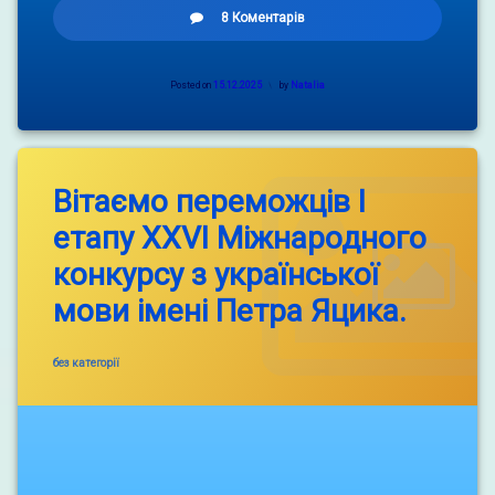
до
8 Коментарів
Конкурс
вітальних
листівок
Posted on
15.12.2025
Updated
by
Natalia
“Вірю
on
в
15.12.2025
ЗСУ”
Вітаємо переможців І
етапу ХХVІ Міжнародного
конкурсу з української
мови імені Петра Яцика.
Categories:
без категорії