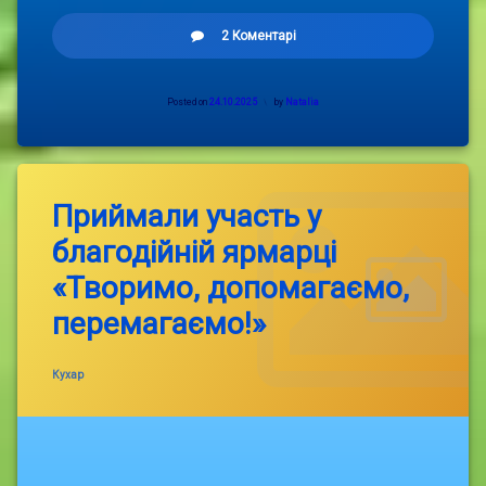
до
2 Коментарі
День
Вчителя.
Posted on
24.10.2025
by
Natalia
Приймали участь у
благодійній ярмарці
«Творимо, допомагаємо,
перемагаємо!»
Categories:
Кухар