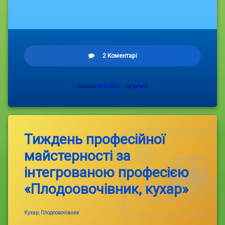
до
2 Коментарі
Приймали
участь
у
Posted on
24.10.2025
by
Natalia
благодійній
ярмарці
«Творимо,
допомагаємо,
перемагаємо!»
Тиждень професійної
майстерності за
інтегрованою професією
«Плодоовочівник, кухар»
Categories:
Кухар
,
Плодоовочівник