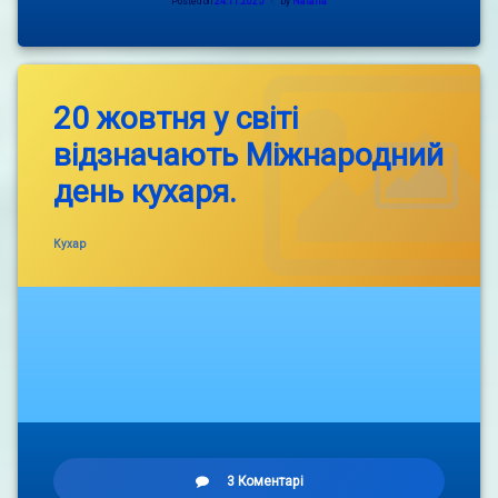
Posted on
24.11.2025
by
Natalia
нагоди
Дня
української
писемності
та
20 жовтня у світі
мови.
відзначають Міжнародний
день кухаря.
Categories:
Кухар
до
3 Коментарі