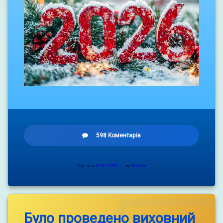
до
598 Коментарів
З
Новим
Роком!
Posted on
02.01.2026
by
Natalia
Було проведено виховний