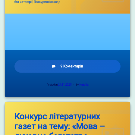
Categories:
без категорії
,
Позаурочні заходи
до
9 Коментарів
Мінна
безпека.
Posted on
24.11.2025
by
Natalia
Конкурс літературних
газет на тему: «Мова –