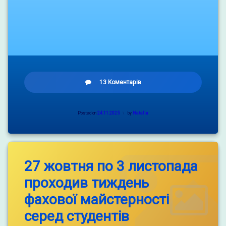
до
13 Коментарів
Поїздка
до
села
Posted on
24.11.2025
by
Natalia
Рахнівка
в
музей
українського
поета.
27 жовтня по 3 листопада
проходив тиждень
фахової майстерності
серед студентів