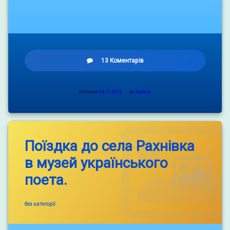
до
13 Коментарів
І
етап
XХVI
Posted on
24.11.2025
by
Natalia
Міжнародного
конкурсу
з
української
мови
Поїздка до села Рахнівка
імені
Петра
в музей українського
Яцика
поета.
Categories:
без категорії