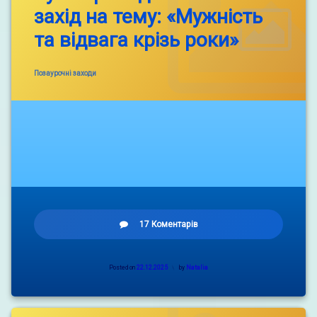
захід на тему: «Мужність
та відвага крізь роки»
Categories:
Позаурочні заходи
до
17 Коментарів
Було
проведено
виховний
Posted on
22.12.2025
by
Natalia
захід
на
тему:
«Мужність