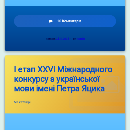
до
10 Коментарів
День
Гідності
та
Posted on
24.11.2025
by
Natalia
Свободи.
І етап XХVI Міжнародного
конкурсу з української
мови імені Петра Яцика
Categories:
без категорії