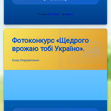
Міжнародний
мовно-
літературний
Posted on
24.10.2025
by
Natalia
конкурс.
Фотоконкурс «Щедрого
врожаю тобі Україно».
Categories:
Кухар
,
Плодоовочівник