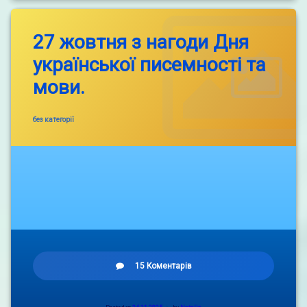
моя
калинова»
27 жовтня з нагоди Дня
української писемності та
мови.
Categories:
без категорії
до
15 Коментарів
27
жовтня
з