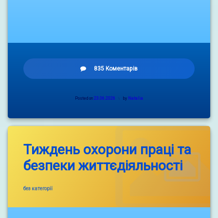
до
835 Коментарів
Posted on
23.06.2026
by
Natalia
Тиждень охорони праці та
безпеки життєдіяльності
Categories:
без категорії