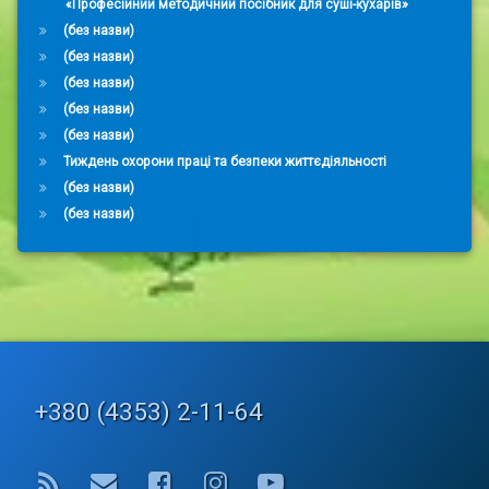
«Професійний методичний посібник для суші-кухарів»
(без назви)
(без назви)
(без назви)
(без назви)
(без назви)
Тиждень охорони праці та безпеки життєдіяльності
(без назви)
(без назви)
Tel:
+380 (4353) 2-11-64