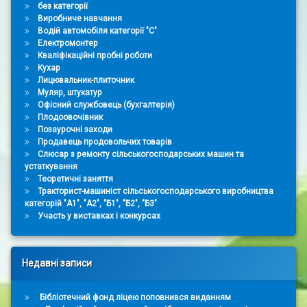
без категорії
Виробниче навчання
Водій автомобіля категорії "С"
Електромонтер
Кваліфікаційні пробні роботи
Кухар
Лицювальник-плиточник
Муляр, штукатур
Офісний службовець (бухгалтерія)
Плодоовочівник
Позаурочні заходи
Продавець продовольчих товарів
Слюсар з ремонту сільськогосподарських машин та
устаткування
Теоретичні заняття
Тракторист-машиніст сільськогосподарського виробництва
категорій "А1", "А2", "Б1", "Б2", "Б3"
Участь у виставках і конкурсах
Недавні записи
Бібліотечний фонд ліцею поповнився виданням