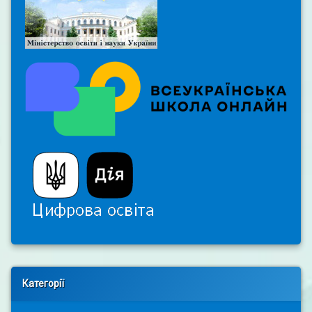
Right Sidebar
Категорії