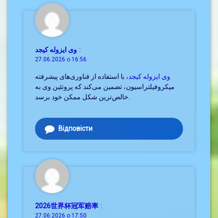
وی ایزوله کیجد
:
27.06.2026 о 16:56
وی ایزوله کیجد
، با استفاده از فناوری‌های پیشرفته
میکروفیلتراسیون، تضمین می‌کند که پروتئین وی به
خالص‌ترین شکل ممکن خود برسد.
Відповісти
2026世界杯冠军赔率
:
27.06.2026 о 17:50