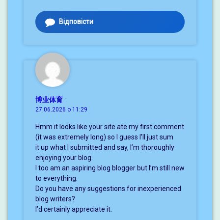
Відповісти
博业体育
:
27.06.2026 о 11:29
Hmm it looks like your site ate my first comment
(it was extremely long) so I guess I’ll just sum
it up what I submitted and say, I’m thoroughly
enjoying your blog.
I too am an aspiring blog blogger but I’m still new
to everything.
Do you have any suggestions for inexperienced
blog writers?
I’d certainly appreciate it.